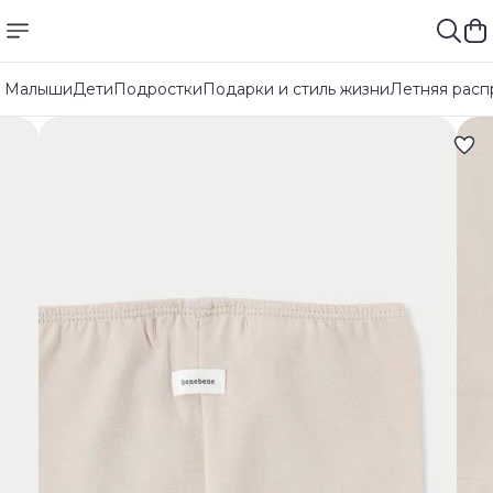
Малыши
Дети
Подростки
Подарки и стиль жизни
Летняя расп