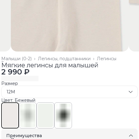
Малыши (0-2)
›
Легинсы, подштанники
›
Легинсы
Главная
›
Мягкие легинсы для малышей
2 990 ₽
Размер
12M
Цвет: Бежевый
Преимущества