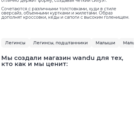
отлично держит форму, создавая четкий силуэт.
Сочетаются с различными толстовками, худи в стиле
оверсайз, объемными куртками и жилетами. Образ
дополнят кроссовки, кеды и сапоги с высоким голенищем.
Легинсы
Легинсы, подштанники
Малыши
Малы
Мы создали магазин wandu для тех,
кто как и мы ценит: