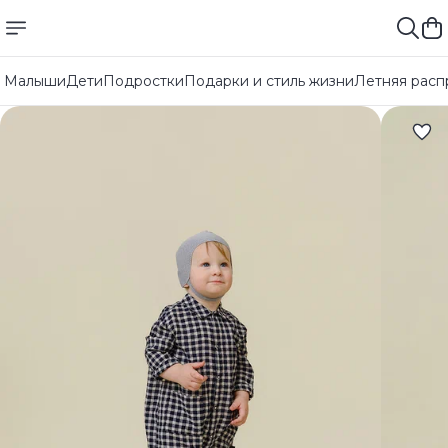
Малыши
Дети
Подростки
Подарки и стиль жизни
Летняя расп