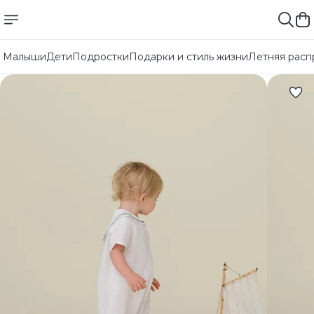
Малыши
Дети
Подростки
Подарки и стиль жизни
Летняя расп