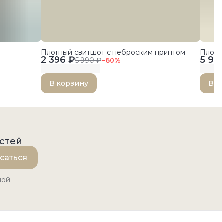
Плотный свитшот с неброским принтом
Плотн
2 396 ₽
5 99
5 990 ₽
−
60
%
В корзину
В к
остей
саться
ной