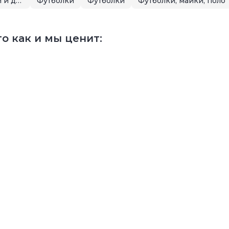
Летняя распродажа для малышей и детей
Футболки
Футболки
Футболки, майки, поло
о как и мы ценит: