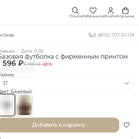
Поиск
Избранное
Войти
Корзина
остков
8 (800) 707-30-09
лавная
›
Дети (3-8)
Базовая футболка с фирменным принтом
1 596 ₽
3 990 ₽
−
60
%
Размер
3T
Цвет: Бежевый
Добавить в корзину