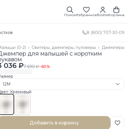
Поиск
Избранное
Войти
Корзина
остков
8 (800) 707-30-09
Малыши (0-2)
›
Свитеры, джемперы, пуловеры
›
Джемперы
лавная
›
Джемпер для малышей с коротким
рукавом
3 036 ₽
7 590 ₽
−
60
%
Размер
12M
Цвет: Кремовый
Добавить в корзину