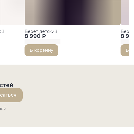
ой
Берет детский
Берет
8 990 ₽
8 99
В корзину
В к
остей
саться
ной