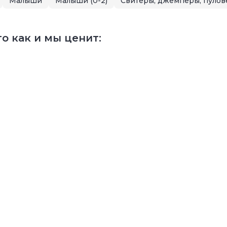
Малыши
Малыши (0-2)
Свитеры, джемперы, пуло
о как и мы ценит: