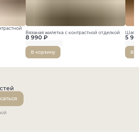
нтрастной
Вязаная жилетка с контрастной отделкой
Шапоч
8 990 ₽
5 99
В корзину
В к
остей
саться
ной