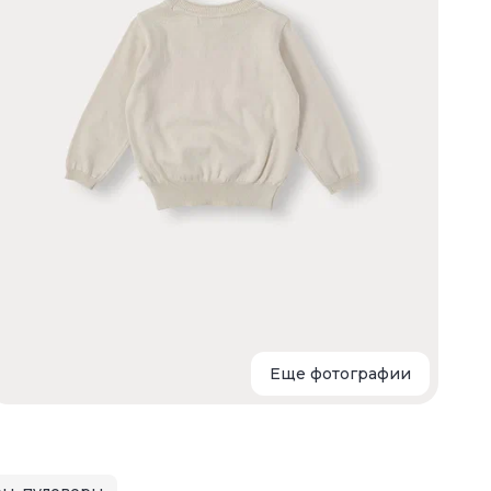
о
К
в
д
а
г
Еще фотографии