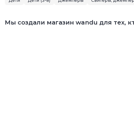
Дети
Дети (3-8)
Джемперы
Свитеры, джемпер
Мы создали магазин wandu для тех, кт