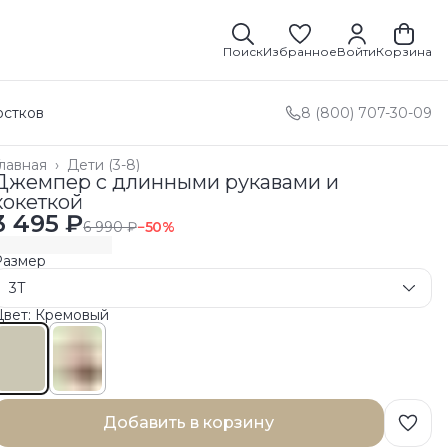
Поиск
Избранное
Войти
Корзина
остков
8 (800) 707-30-09
лавная
›
Дети (3-8)
Джемпер с длинными рукавами и
кокеткой
3 495 ₽
6 990 ₽
−
50
%
Размер
3T
Цвет: Кремовый
Добавить в корзину