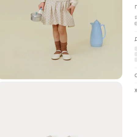
б
м
а
и