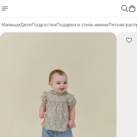
Малыши
Дети
Подростки
Подарки и стиль жизни
Летняя расп