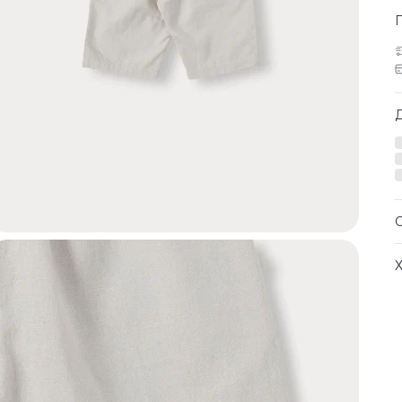
с
м
Д