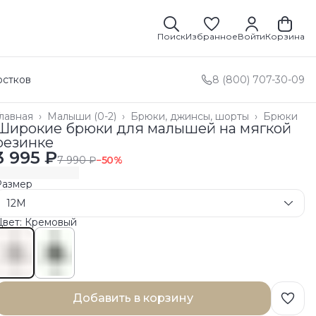
Поиск
Избранное
Войти
Корзина
остков
8 (800) 707-30-09
лавная
›
Малыши (0-2)
›
Брюки, джинсы, шорты
›
Брюки
Широкие брюки для малышей на мягкой
резинке
3 995 ₽
7 990 ₽
−
50
%
Размер
12M
Цвет: Кремовый
Добавить в корзину