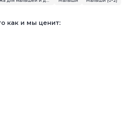
Летняя распродажа для малышей и детей
Малыши
Малыши (0-2)
о как и мы ценит: