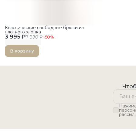
Классические свободные брюки из
плотного хлопка
3 995 ₽
7 990 ₽
−
50
%
В корзину
Чтоб
Нажимая
персон
рассыл