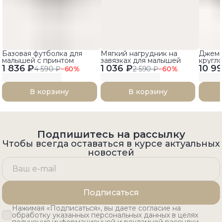
Базовая футболка для
Мягкий нагрудник на
Джемп
малышей с принтом
завязках для малышей
кругл
1 836 ₽
1 036 ₽
10 9
4 590 ₽
−
60
%
2 590 ₽
−
60
%
В корзину
В корзину
Подпишитесь на рассылку
Чтобы всегда оставаться в курсе актуальных
новостей
Подписаться
Нажимая «Подписаться», вы даете согласие на
обработку указанных персональных данных в целях