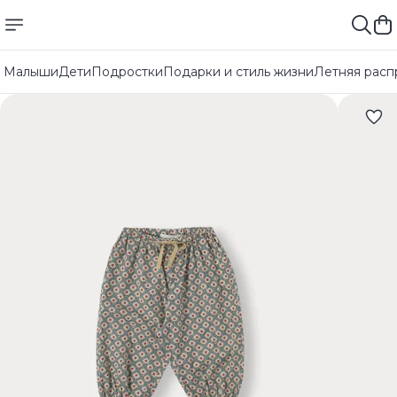
Малыши
Дети
Подростки
Подарки и стиль жизни
Летняя расп