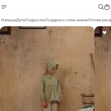
Малыши
Дети
Подростки
Подарки и стиль жизни
Летняя расп