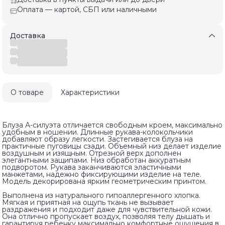
Оплата — картой, СБП или наличными
Доставка
О товаре
Характеристики
Блуза А-силуэта отличается свободным кроем, максимально
удобным в ношении. Длинные рукава-колокольчики
добавляют образу легкости. Застегивается блуза на
практичные пуговицы сзади. Объемный низ делает изделие
воздушным и изящным. Отрезной верх дополнен
элегантными защипами. Низ обработан аккуратным
подворотом. Рукава заканчиваются эластичными
манжетами, надежно фиксирующими изделие на теле.
Модель декорирована ярким геометрическим принтом.
Выполнена из натурального гипоаллергенного хлопка.
Мягкая и приятная на ощупь ткань не вызывает
раздражения и подходит даже для чувствительной кожи.
Она отлично пропускает воздух, позволяя телу дышать и
гарантируя ребенку максимально комфортные ощущения в