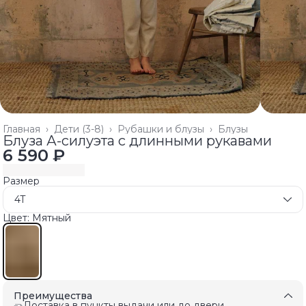
Главная
›
Дети (3-8)
›
Рубашки и блузы
›
Блузы
Блуза А-силуэта с длинными рукавами
6 590 ₽
Размер
4T
Цвет: Мятный
Преимущества
Доставка в пункты выдачи или до двери